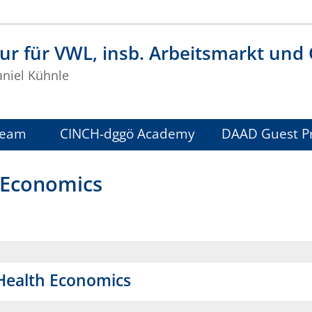
ur für VWL, insb. Arbeitsmarkt und
aniel Kühnle
Team
CINCH-dggö Academy
DAAD Guest Pr
 Economics
Health Economics