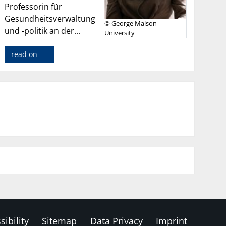
Professorin für
Gesundheitsverwaltung
© George Maison
und -politik an der...
University
read on
sibility
Sitemap
Data Privacy
Imprint