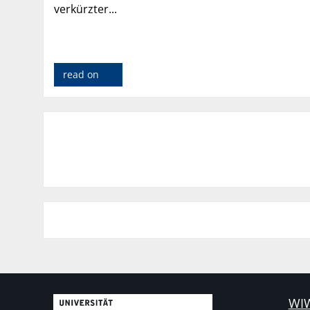
verkürzter...
read on
WIW