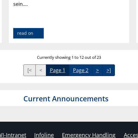
sein....
read on
Currently showing 1 to 12 out of 23
[<
<
Page 1
Page 2
>
>]
Current Announcements
I-Intranet
Infoline
Emergency Handling
Acces