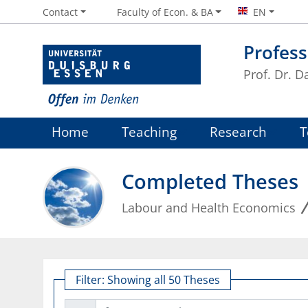
Contact
Faculty of Econ. & BA
EN
Profess
Prof. Dr. D
Home
Teaching
Research
Completed Theses
Labour and Health Economics
Filter:
Showing all 50 Theses
free text search