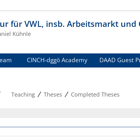
ur für VWL, insb. Arbeitsmarkt und
aniel Kühnle
Team
CINCH-dggö Academy
DAAD Guest Pr
Teaching
Theses
Completed Theses