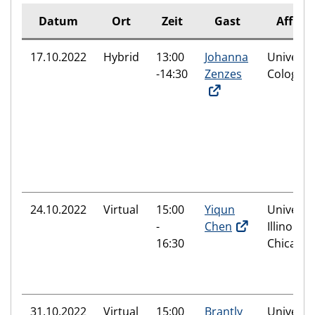
Datum
Ort
Zeit
Gast
Affilia
17.10.2022
Hybrid
13:00
Johanna
Universit
-14:30
Zenzes
Cologne
24.10.2022
Virtual
15:00
Yiqun
Universit
-
Chen
Illinois at
16:30
Chicago
31.10.2022
Virtual
15:00
Brantly
Universit