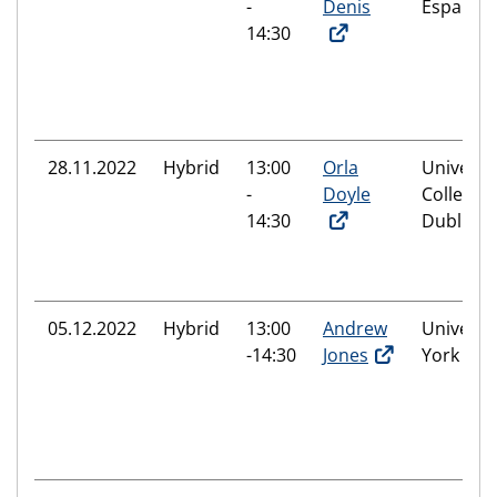
-
Denis
España
14:30
28.11.2022
Hybrid
13:00
Orla
Universi
-
Doyle
College
14:30
Dublin
05.12.2022
Hybrid
13:00
Andrew
Universit
-14:30
Jones
York